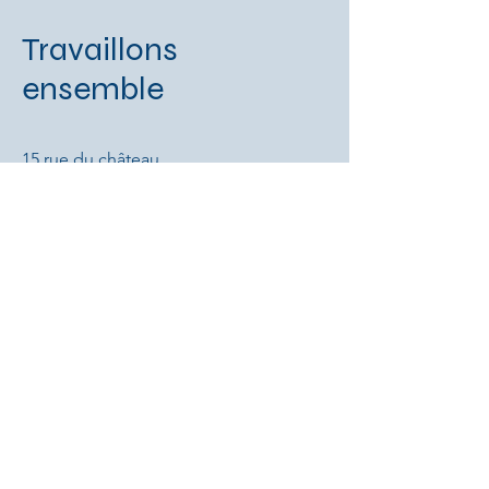
Travaillons
ensemble
15 rue du château
75001 Paris, France
E-Mail:
info@monsite.fr
Tel. :
01 23 45 67 89
Prénom
Nom de famille