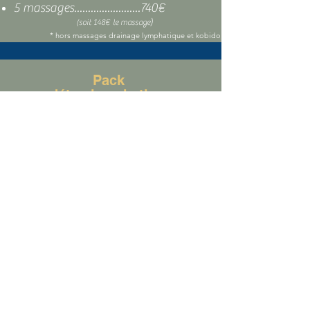
5 massages........................740€
)
(
soit 148
€ le massage
* hors massages drainage lymphatique et kobido
Pack
détox lymphatique
Soin de 1h 15
(2 zones/ ex : ventre et cuisses)
4 massages.......................560€
)
(
soit 140
€ la séance
Réserver un massage
Mon expertise