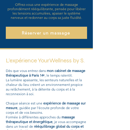
Offrez-vous une expérience de massage
profondément rééquilibrante, pensée pour libérer
les tensions accumulées, apaiser le système
nerveux et redonner au corps sa juste fluidité.
Réserver un massage
L’expérience YourWellness by S.
Dès que vous entrez dans
mon
cabinet de massage
thérapeutique à Paris 14ᵉ
, le temps ralentit.
La lumière apaisante, les senteurs naturelles et la
chaleur du lieu créent un environnement propice
au relâchement, à la détente du corps et à la
reconnexion à soi.
Chaque séance est une
expérience de massage sur
mesure
, guidée par l’écoute profonde de votre
corps et de vos besoins.
Formée à différentes approches du
massage
thérapeutique et énergétique
, je vous accompagne
dans un travail de
rééquilibrage global du corps et