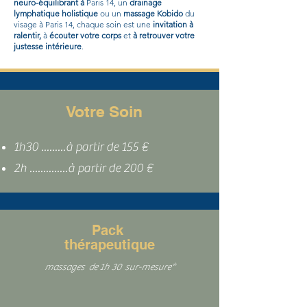
neuro-équilibrant à
Paris 14, un
drainage
lymphatique holistique
ou un
massage Kobido
du
visage à Paris 14, chaque soin est une
invitation à
ralentir,
à
écouter votre corps
et
à retrouver votre
justesse intérieure
.
Votre Soin
1h30 .........à partir de 155 €
2h ..............à partir de 200 €
Pack
thérapeutique
massages de 1h 30 sur-mesure
*