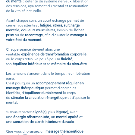
du mental
: détente du système nerveux, libération
des tensions, apaisement du mental et restauration
de la vitalité naturelle.
Avant chaque soin, un court échange permet de
cerner vos attentes :
fatigue
,
stress
,
surcharge
mentale
,
douleurs musculaires
,
besoin de
lâcher
prise
ou de
recentrage
, afin d’ajuster le
massage à
votre état du moment.
Chaque séance devient alors une
véritable
expérience de transformation corporelle
,
où le corps retrouve peu à peu sa
fluidité
,
son
équilibre intérieur
et sa
mémoire du bien-être
.
Les tensions s’ancrent dans le temps ; leur libération
aussi.
C’est pourquoi un
accompagnement régulier en
massage thérapeutique
permet d’ancrer les
bienfaits, d’
équilibrer durablement
le corps,
de
stimuler la circulation énergétique
et d’apaiser le
mental.
✨ Vous repartez
aligné(e)
, plus
léger(e)
, avec
une
énergie réharmonisée
, un
mental apaisé
et
une
sensation de clarté intérieure durable
.
Que vous choisissiez un
massage thérapeutique