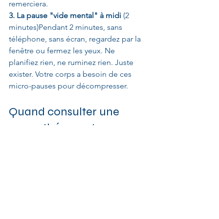
remerciera.
3. La pause "vide mental" à midi
 (2 
minutes)Pendant 2 minutes, sans 
téléphone, sans écran, regardez par la 
fenêtre ou fermez les yeux. Ne 
planifiez rien, ne ruminez rien. Juste 
exister. Votre corps a besoin de ces 
micro-pauses pour décompresser.
Quand consulter une 
massothérapeute 
spécialisée ?
Si vous reconnaissez plusieurs signes 
décrits plus haut, et que vos douleurs 
durent depuis plus de 3 semaines, il 
est temps de ne plus rester seul(e) avec 
ça.