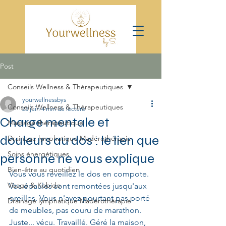
Post
Conseils Wellness & Thérapeutiques
yourwellnessbys
Conseils Wellness & Thérapeutiques
25 juin
4 min de lecture
Charge mentale et
Massage thérapeutique
douleurs au dos : le lien que
Drainage lymphatique Madérothérapie
Soins énergétiques
personne ne vous explique
Bien-être au quotidien
Vous vous réveillez le dos en compote. 
Visage & Kobido
Vos épaules sont remontées jusqu'aux 
oreilles. Vous n'avez pourtant pas porté 
Drainage lymphatique Madérothérapie
de meubles, pas couru de marathon. 
Juste... vécu. Travaillé. Géré la maison, 