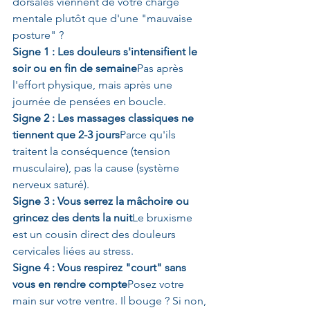
dorsales viennent de votre charge 
mentale plutôt que d'une "mauvaise 
posture" ?
Signe 1 : Les douleurs s'intensifient le 
soir ou en fin de semaine
Pas après 
l'effort physique, mais après une 
journée de pensées en boucle.
Signe 2 : Les massages classiques ne 
tiennent que 2-3 jours
Parce qu'ils 
traitent la conséquence (tension 
musculaire), pas la cause (système 
nerveux saturé).
Signe 3 : Vous serrez la mâchoire ou 
grincez des dents la nuit
Le bruxisme 
est un cousin direct des douleurs 
cervicales liées au stress.
Signe 4 : Vous respirez "court" sans 
vous en rendre compte
Posez votre 
main sur votre ventre. Il bouge ? Si non, 