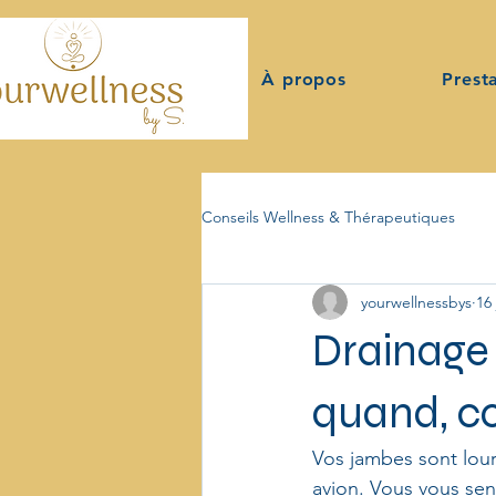
À propos
Prest
Conseils Wellness & Thérapeutiques
yourwellnessbys
16 
Bien-être au quotidien
Visage
Drainage 
quand, c
Vos jambes sont lour
avion. Vous vous se