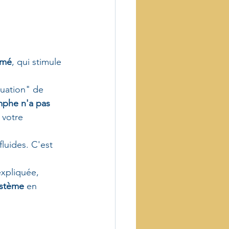
hmé
, qui stimule 
cuation" de 
mphe n'a pas 
 votre 
fluides. C'est 
expliquée, 
ystème
 en 