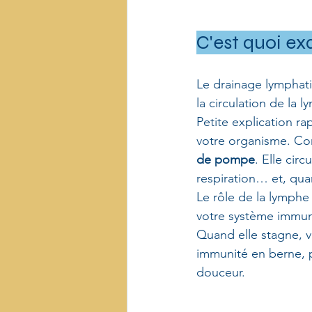
C'est quoi ex
Le drainage lymphat
la circulation de la 
Petite explication r
votre organisme. Con
de pompe
. Elle cir
respiration… et, qua
Le rôle de la lymphe 
votre système immuni
Quand elle stagne, v
immunité en berne, p
douceur.