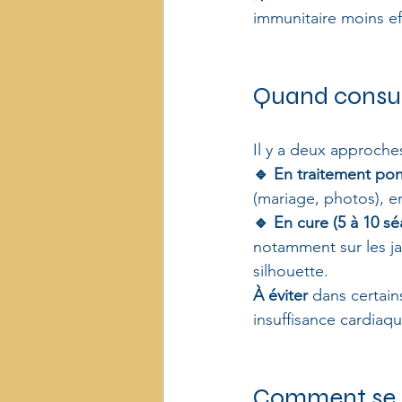
immunitaire moins ef
Quand consul
Il y a deux approches
🔹 En traitement pon
(mariage, photos), e
🔹 En cure (5 à 10 
notamment sur les ja
silhouette.
À éviter
 dans certain
insuffisance cardiaq
Comment se d