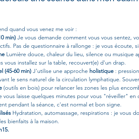
tend quand vous venez me voir :
10 min)
 Je vous demande comment vous vous sentez, vo
ctifs. Pas de questionnaire à rallonge : je vous écoute, 
me
 Lumière douce, chaleur du lieu, silence ou musique a
 vous installez sur la table, recouvert(e) d'un drap.
l (45-60 min)
 J'utilise une approche 
holistique
 : pressio
vant le sens naturel de la circulation lymphatique. Souve
e
 (outils en bois) pour relancer les zones les plus encom
e vous laisse quelques minutes pour vous "réveiller" en 
t pendant la séance, c'est normal et bon signe.
lisés
 Hydratation, automassage, respirations : je vous 
es bienfaits à la maison.
h15.