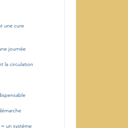
t une cure 
 une journée 
t la circulation 
dispensable 
démarche 
 = un système 