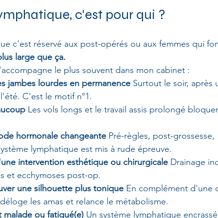
ymphatique, c'est pour qui ?
e c'est réservé aux post-opérés ou aux femmes qui fon
plus large que ça.
e j'accompagne le plus souvent dans mon cabinet :
es jambes lourdes en permanence
 Surtout le soir, après
été. C'est le motif n°1.
aucoup
 Les vols longs et le travail assis prolongé bloquen
iode hormonale changeante
 Pré-règles, post-grossesse, 
système lymphatique est mis à rude épreuve.
une intervention esthétique ou chirurgicale
 Drainage in
s et ecchymoses post-op.
uver une silhouette plus tonique
 En complément d'une 
 déloge les amas et relance le métabolisme.
 malade ou fatigué(e)
 Un système lymphatique encrassé