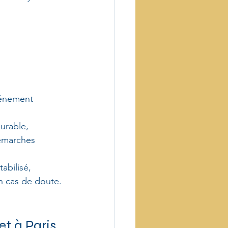
vénement 
durable, 
émarches 
abilisé, 
n cas de doute.
 à Paris 