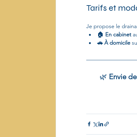
Tarifs et moda
Je propose le drain
🏠 En cabinet
 a
🚗 À domicile
 s
🌿 
Envie de