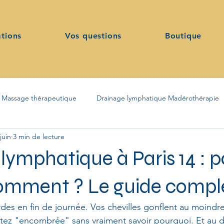
ations
Vos questions
Boutique
Massage thérapeutique
Drainage lymphatique Madérothérapie
juin
3 min de lecture
 & Kobido
Drainage lymphatique Madérothérapie
lymphatique à Paris 14 : p
omment ? Le guide compl
des en fin de journée. Vos chevilles gonflent au moindr
ntez "encombrée" sans vraiment savoir pourquoi. Et au 