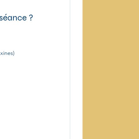
 séance ?
oxines)