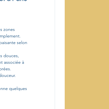
s zones 
simplement.
paisante selon 
ns douces, 
nt associée à 
brées.
douceur. 
donne quelques 